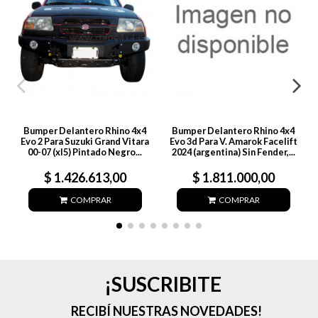
Bumper Delantero Rhino 4x4
Bumper Delantero Rhino 4x4
Evo 2 Para Suzuki Grand Vitara
Evo 3d Para V. Amarok Facelift
00-07 (xl5) Pintado Negro...
2024 (argentina) Sin Fender,...
$ 1.426.613,00
$ 1.811.000,00
COMPRAR
COMPRAR
¡SUSCRIBITE
RECIBÍ NUESTRAS NOVEDADES!