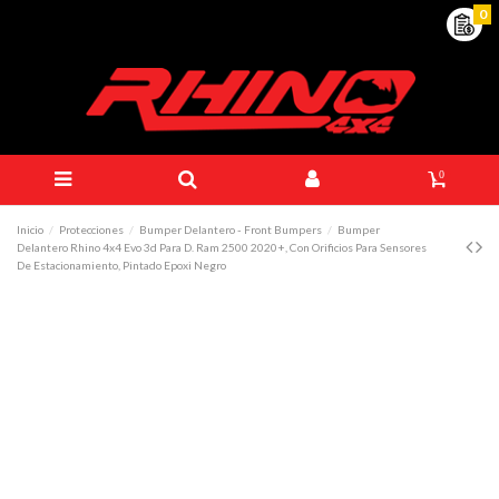
0
0
Inicio
Protecciones
Bumper Delantero - Front Bumpers
Bumper
Delantero Rhino 4x4 Evo 3d Para D. Ram 2500 2020+, Con Orificios Para Sensores
De Estacionamiento, Pintado Epoxi Negro