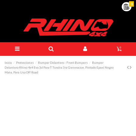
0
0
Inicio
Protecciones
Bumper Delantero - Front Bumpers
Bumper
Delantero Rhino 4x4 Evo 3d Para T Tundra 3ra Generacion, Pintado Epoxi Negro
Mate, Para Uso Off Road