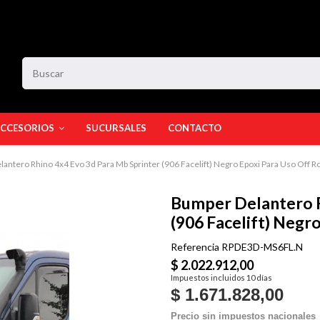
CCESORIOS
SUCURSALES
CONTACTO
antero Rhino 4x4 Evo 3d Para Mb Sprinter (906 Facelift) Negro Epoxi Para Uso Off R
Bumper Delantero R
(906 Facelift) Negr
Referencia
RPDE3D-MS6FL.N
$ 2.022.912,00
Impuestos incluidos
10 días
$ 1.671.828,00
Precio sin impuestos nacionales