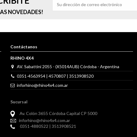
CRIBITE
RAS NOVEDADES!
Contáctanos
RHINO 4X4
AV. Sabattini 2055 - (X5014AUB) Córdoba - Argentina
0351-4563954 | 4570807 | 3513908520
inforhino@rhino4x4.com.ar
Sucursal
Av. Colón 3655 Córdoba Capital CP 5000
inforhino@rhino4x4.com.ar
0351-4880522
|
3513908521