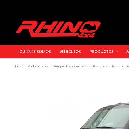
QUIENES SOMOS
VEHÍCULOS
PRODUCTOS
A
Inicio
Protecciones
Bumper Delantero - Front Bumpers
Bumper Del