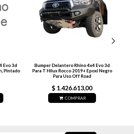
4 Evo 3d
Bumper Delantero Rhino 4x4 Evo 3d
Bum
n, Pintado
Para T Hilux Rocco 2019+ Epoxi Negro
Para
Para Uso Off Road
$ 1.426.613,00
COMPRAR